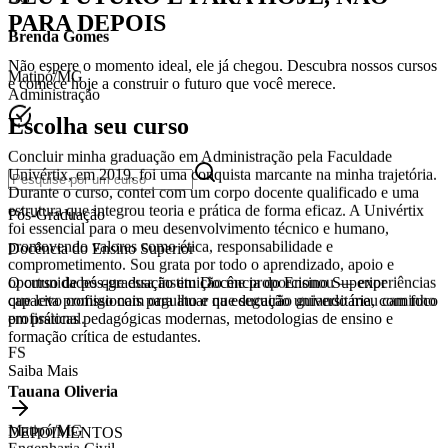
PARA DEPOIS
BG
Brenda Gomes
Não espere o momento ideal, ele já chegou. Descubra nossos cursos
e comece hoje a construir o futuro que você merece.
Matipó/MG
Administração
Escolha seu curso
Concluir minha graduação em Administração pela Faculdade
Univértix, em 2019, foi uma conquista marcante na minha trajetória.
Pós-Graduação
Durante o curso, contei com um corpo docente qualificado e uma
estrutura que integrou teoria e prática de forma eficaz. A Univértix
Docência do Ensino Superior
foi essencial para o meu desenvolvimento técnico e humano,
promovendo valores como ética, responsabilidade e
O curso de pós-graduação em Docência do Ensino Superior
comprometimento. Sou grata por todo o aprendizado, apoio e
capacita profissionais para atuar na educação universitária, com foco
oportunidades que essa instituição me proporcionou — experiências
em práticas pedagógicas modernas, metodologias de ensino e
que levo comigo com orgulho e que seguirão guiando meu caminho
formação crítica de estudantes.
profissional.
Saiba Mais
FS
Tauana Oliveria
DEPOIMENTOS