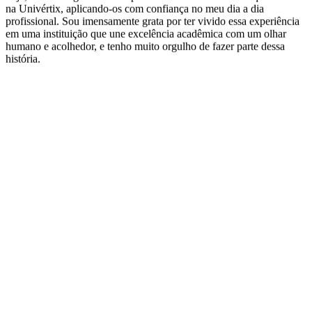
curso de Engenharia Civil foi um divisor de águas na minha vida e,
hoje, levo comigo todos os aprendizados e a base sólida que construí
na Univértix, aplicando-os com confiança no meu dia a dia
profissional. Sou imensamente grata por ter vivido essa experiência
em uma instituição que une excelência acadêmica com um olhar
humano e acolhedor, e tenho muito orgulho de fazer parte dessa
história.