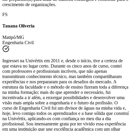
crescimento de organizações.
FS
Tauana Oliveria
Matipó/MG
Engenharia Civil
Ingressei na Univértix em 2011 e, desde o início, tive a certeza de
que estava no lugar certo. Durante os cinco anos de curso, contei
com professores e profissionais incríveis, que não apenas
transmitiram conhecimento técnico, mas também compartilharam
experiências e nos prepararam para os desafios do mercado. A
estrutura da faculdade e o método de ensino fizeram toda a diferença
na minha formação; mais do que aprender o necessário, fui
incentivada a ir além, a enxergar possibilidades e desenvolver uma
visão mais ampla sobre a engenharia e o futuro da profissão. O
curso de Engenharia Civil foi um divisor de águas na minha vida e,
hoje, levo comigo todos os aprendizados e a base sólida que construí
na Univértix, aplicando-os com confiança no meu dia a dia
profissional. Sou imensamente grata por ter vivido essa experiência
em uma instituição que une excelência acadêmica com um olhar
humano e acolhedor, e tenho muito orgulho de fazer parte dessa