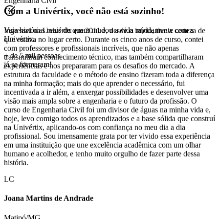
Matipó/MG
Com a
Univértix
, você não está sozinho!
Engenharia Civil
Veja histórias reais de quem
mudou a vida rapidamente
com a
Univértix.
Ingressei na Univértix em 2011 e, desde o início, tive a certeza de
que estava no lugar certo. Durante os cinco anos de curso, contei
+ de 5 mil pessoas
com professores e profissionais incríveis, que não apenas
já se formaram!
transmitiram conhecimento técnico, mas também compartilharam
experiências e nos prepararam para os desafios do mercado. A
estrutura da faculdade e o método de ensino fizeram toda a diferença
na minha formação; mais do que aprender o necessário, fui
incentivada a ir além, a enxergar possibilidades e desenvolver uma
visão mais ampla sobre a engenharia e o futuro da profissão. O
curso de Engenharia Civil foi um divisor de águas na minha vida e,
hoje, levo comigo todos os aprendizados e a base sólida que construí
na Univértix, aplicando-os com confiança no meu dia a dia
profissional. Sou imensamente grata por ter vivido essa experiência
em uma instituição que une excelência acadêmica com um olhar
humano e acolhedor, e tenho muito orgulho de fazer parte dessa
história.
LC
Joana Martins de Andrade