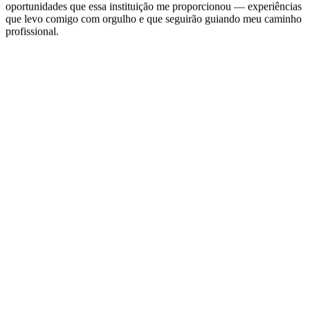
comprometimento. Sou grata por todo o aprendizado, apoio e
oportunidades que essa instituição me proporcionou — experiências
que levo comigo com orgulho e que seguirão guiando meu caminho
profissional.