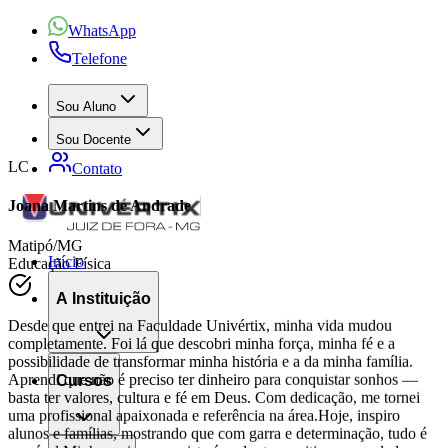
WhatsApp
Telefone
Sou Aluno
Sou Docente
Contato
LC
Joana Martins de Andrade
Início
Matipó/MG
Educação Física
A Instituição
Desde que entrei na Faculdade Univértix, minha vida mudou
completamente. Foi lá que descobri minha força, minha fé e a
Cursos
possibilidade de transformar minha história e a da minha família.
Aprendi que não é preciso ter dinheiro para conquistar sonhos —
basta ter valores, cultura e fé em Deus. Com dedicação, me tornei
uma profissional apaixonada e referência na área.Hoje, inspiro