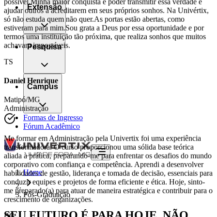
alunos e famílias, mostrando que com garra e determinação, tudo é
Extensão
possível.Minha maior conquista é poder transmitir essa verdade e
ajudar outros a acreditarem em seus próprios sonhos. Na Univértix,
só não estuda quem não quer.As portas estão abertas, como
estiveram para mim.Sou grata a Deus por essa oportunidade e por
Pesquisa
termos uma instituição tão próxima, que realiza sonhos que muitos
achavam impossíveis.
TS
Campus
Daniel Henrique
Matipó/MG
Formas de Ingresso
Administração
Fórum Acadêmico
Me formar em Administração pela Univertix foi uma experiência
transformadora. O curso proporcionou uma sólida base teórica
aliada à prática, preparando-me para enfrentar os desafios do mundo
Home
corporativo com confiança e competência. Aprendi a desenvolver
habilidades de gestão, liderança e tomada de decisão, essenciais para
Pós-Graduação
conduzir equipes e projetos de forma eficiente e ética. Hoje, sinto-
me preparado(a) para atuar de maneira estratégica e contribuir para o
crescimento de organizações.
SEU FUTURO É PARA HOJE, NÃO