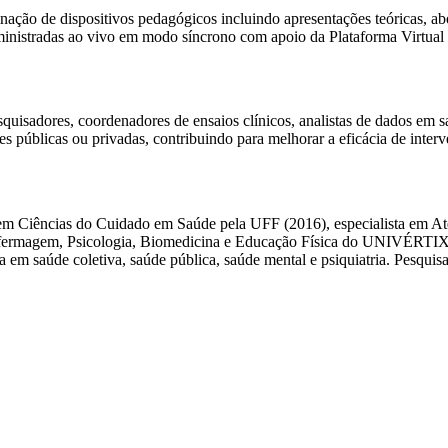
ão de dispositivos pedagógicos incluindo apresentações teóricas, abo
ministradas ao vivo em modo síncrono com apoio da Plataforma Virtual 
squisadores, coordenadores de ensaios clínicos, analistas de dados em 
ões públicas ou privadas, contribuindo para melhorar a eficácia de inte
 Ciências do Cuidado em Saúde pela UFF (2016), especialista em Ate
nfermagem, Psicologia, Biomedicina e Educação Física do UNIVÉRTI
em saúde coletiva, saúde pública, saúde mental e psiquiatria. Pesqu