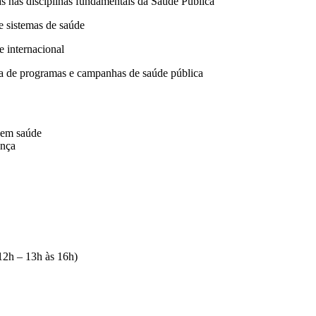
s nas disciplinas fundamentais da Saúde Pública
 e sistemas de saúde
e internacional
cia de programas e campanhas de saúde pública
a em saúde
ença
 12h – 13h às 16h)